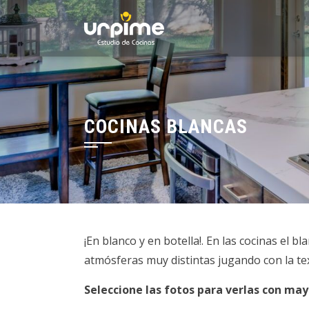
Saltar
al
contenido
COCINAS BLANCAS
¡En blanco y en botella!. En las cocinas el
atmósferas muy distintas jugando con la tex
Seleccione las fotos para verlas con may