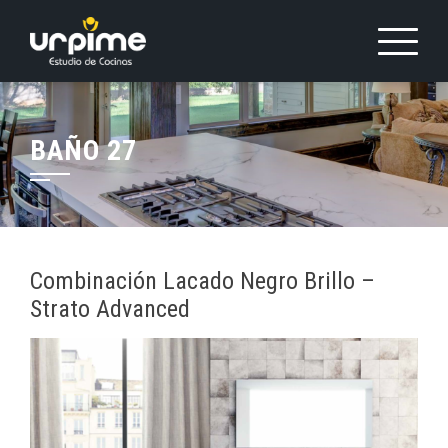
Saltar
al
contenido
BAÑO 27
Combinación Lacado Negro Brillo –
Strato Advanced