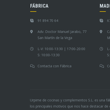
FÁBRICA
MAD
91 894 70 64
6
Adv. Doctor Manuel Jarabo, 77
C
San Martín de la Vega
M
L-V: 10:00-13:30 | 17:00-20:00
L
S: 10:00-13:30
S
Contacta con Fábrica
C
Urpime de cocinas y complementos S.L. es una fáb
los principales motivos que nos hace destacar de 