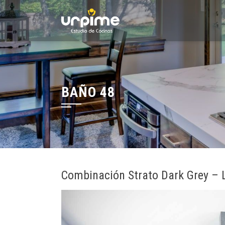
Saltar
al
contenido
BAÑO 48
Combinación Strato Dark Grey – L